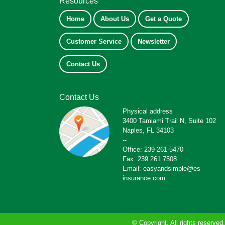
Resources
Home
About Us
Get a Quote
Customer Service
Newsletter
Contact Us
Contact Us
Physical address
3400 Tamiami Trail N, Suite 102
Naples, FL 34103
--
Office: 239-261-5470
Fax: 239.261.7508
Email: easyandsimple@es-
insurance.com
© Copyright. All rights reserved.