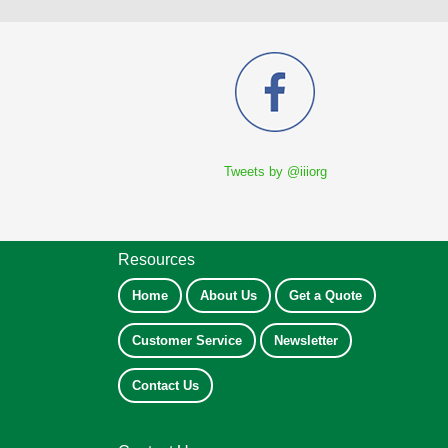
Tweets by @iiiorg
Resources
Home
About Us
Get a Quote
Customer Service
Newsletter
Contact Us